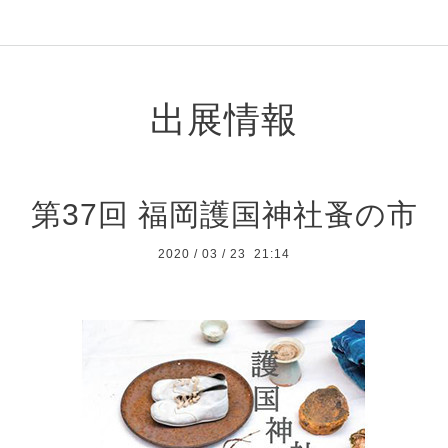
出展情報
第37回 福岡護国神社蚤の市
2020
/
03
/
23 21:14